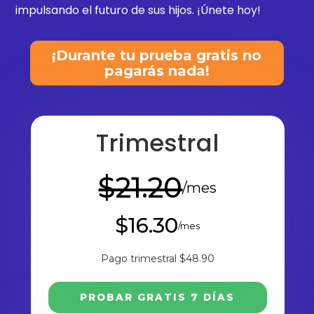
impulsando el futuro de sus hijos. ¡Únete hoy!
¡Durante tu prueba gratis no
pagarás nada!
Trimestral
$21.20
/mes
$16.30
/mes
Pago trimestral
$48.90
PROBAR GRATIS 7 DÍAS