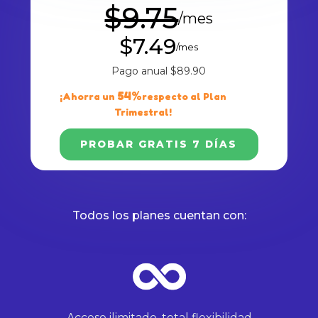
$9.75
/mes
$7.49
/mes
Pago anual
$89.90
54%
¡Ahorra un
respecto al Plan
Trimestral!
PROBAR GRATIS 7 DÍAS
Todos los planes cuentan con:
Acceso ilimitado, total flexibilidad